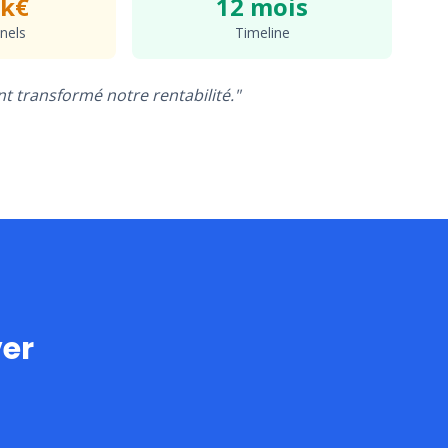
0k€
12 mois
nels
Timeline
 transformé notre rentabilité."
ver