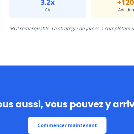
3.2x
+12
CA
Addition
"ROI remarquable. La stratégie de James a complètement
us aussi, vous pouvez y arri
Commencer maintenant